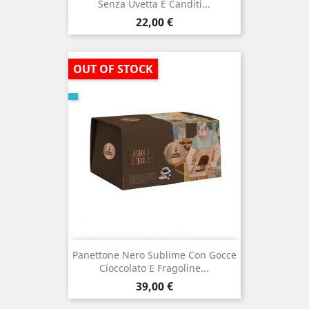
Senza Uvetta E Canditi...
Prezzo
22,00 €
OUT OF STOCK
Panettone Nero Sublime Con Gocce
Cioccolato E Fragoline...
Prezzo
39,00 €