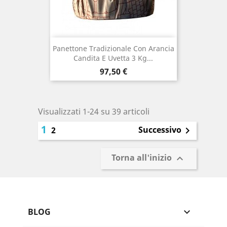
Panettone Tradizionale Con Arancia
Candita E Uvetta 3 Kg...
Prezzo
97,50 €
Visualizzati 1-24 su 39 articoli
1
Successivo
2

Torna all'inizio

BLOG
