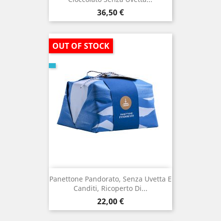
Prezzo
36,50 €
OUT OF STOCK
Panettone Pandorato, Senza Uvetta E
Canditi, Ricoperto Di...
Prezzo
22,00 €