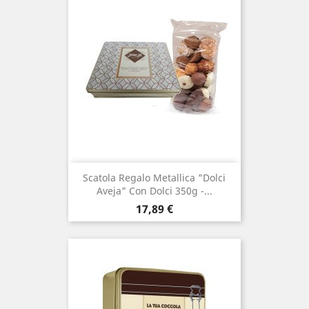
Scatola Regalo Metallica "Dolci
Aveja" Con Dolci 350g -...
Prezzo
17,89 €