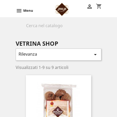
shopping_cart


Menu

VETRINA SHOP
Rilevanza

Visualizzati 1-9 su 9 articoli