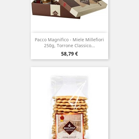
Pacco Magnifico - Miele Millefiori
250g, Torrone Classico...
Prezzo
58,79 €