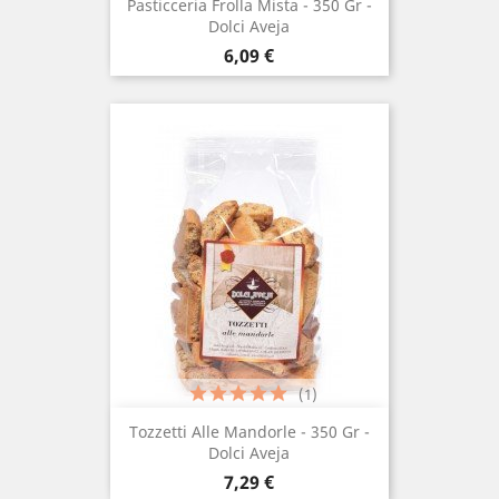
Pasticceria Frolla Mista - 350 Gr -
Dolci Aveja
Prezzo
6,09 €
(1)
Tozzetti Alle Mandorle - 350 Gr -
Dolci Aveja
Prezzo
7,29 €