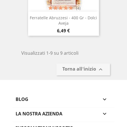
(4)
Ferratelle Abruzzesi - 400 Gr - Dolci
Aveja
Prezzo
6,49 €
Visualizzati 1-9 su 9 articoli
Torna all'inizio

BLOG

LA NOSTRA AZIENDA
