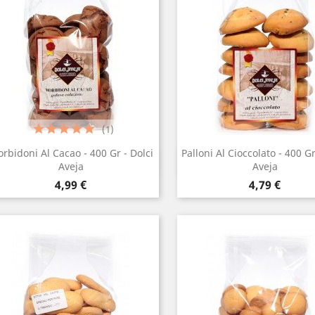
(1)
rbidoni Al Cacao - 400 Gr - Dolci
Palloni Al Cioccolato - 400 Gr
Anteprima
Anteprima


Aveja
Aveja
Prezzo
Prezzo
4,99 €
4,79 €