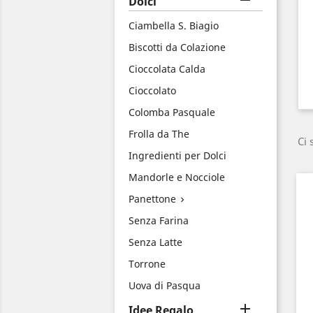

Dolci
Ciambella S. Biagio
Biscotti da Colazione
Cioccolata Calda
Cioccolato
Colomba Pasquale
Frolla da The
Ci 
Ingredienti per Dolci
Mandorle e Nocciole
Panettone

Senza Farina
Senza Latte
Torrone
Uova di Pasqua

Idee Regalo