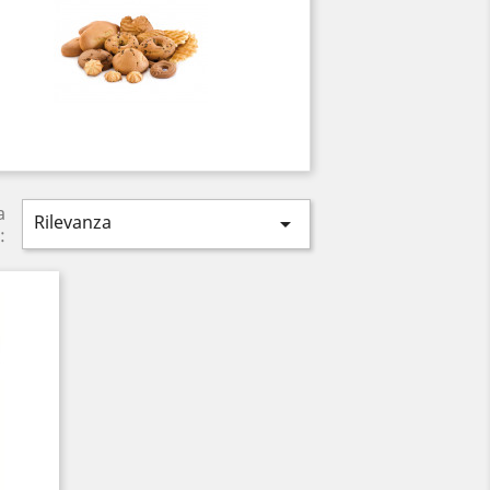
a
Rilevanza

: