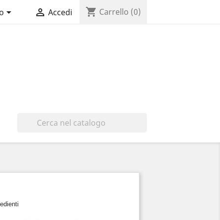
shopping_cart


Carrello
(0)
no
Accedi

edienti 