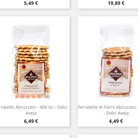
Prezzo
Prezzo
5,49 €
19,89 €
(4)
rratelle Abruzzesi - 400 Gr - Dolci
Ferratelle Al Farro Abruzzesi
Anteprima
Anteprima


Aveja
- Dolci Aveja
Prezzo
Prezzo
6,49 €
4,49 €