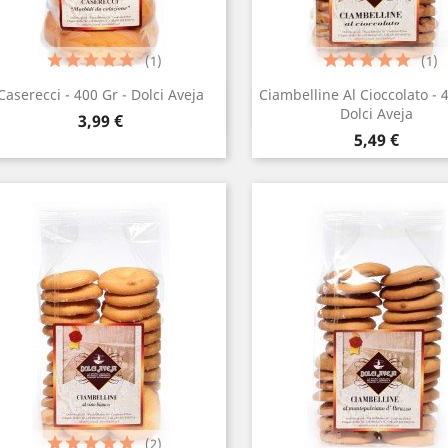
(1)
(1)
Caserecci - 400 Gr - Dolci Aveja
Ciambelline Al Cioccolato - 
Anteprima
Anteprima


Dolci Aveja
Prezzo
3,99 €
Prezzo
5,49 €
(2)