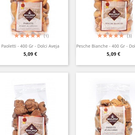
(1)
(3)
Paoletti - 400 Gr - Dolci Aveja
Pesche Bianche - 400 Gr - Dol
Anteprima
Anteprima


Prezzo
Prezzo
5,09 €
5,09 €