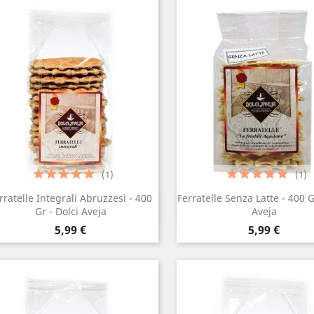
(1)
(1)
rratelle Integrali Abruzzesi - 400
Ferratelle Senza Latte - 400 G
Anteprima
Anteprima


Gr - Dolci Aveja
Aveja
Prezzo
Prezzo
5,99 €
5,99 €