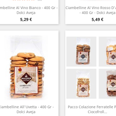
mbelline Al Vino Bianco - 400 Gr -
Ciambelline Al Vino Rosso D
Anteprima
Anteprima


Dolci Aveja
- 400 Gr - Dolci Aveja
Prezzo
Prezzo
5,29 €
5,49 €
iambelline All'Uvetta - 400 Gr -
Pacco Colazione Ferratelle P
Anteprima
Anteprima


Dolci Aveja
Ciocofroll...