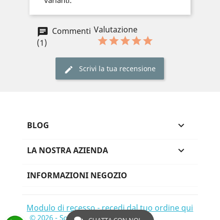
varianti.
Valutazione
Commenti
(1)
Scrivi la tua recensione
BLOG

LA NOSTRA AZIENDA

INFORMAZIONI NEGOZIO
Modulo di recesso - recedi dal tuo ordine qui
© 2026 - Software di Ecommerce di