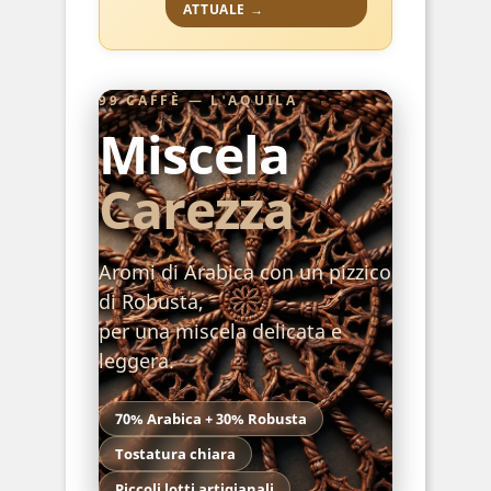
ATTUALE →
99 CAFFÈ — L'AQUILA
Miscela
Carezza
Aromi di Arabica con un pizzico
di Robusta,
per una miscela delicata e
leggera.
70% Arabica + 30% Robusta
Tostatura chiara
Piccoli lotti artigianali