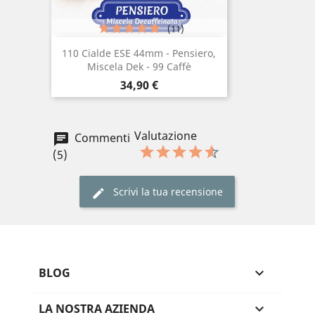
(11)
110 Cialde ESE 44mm - Pensiero,
Miscela Dek - 99 Caffè
Prezzo
34,90 €
Valutazione
Commenti
(5)
Scrivi la tua recensione
BLOG

LA NOSTRA AZIENDA
