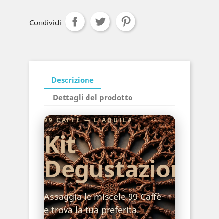
Condividi
Descrizione
Dettagli del prodotto
99 CAFFÈ — L'AQUILA
Kit
Degustazione
Assaggia le miscele 99 Caffè
e trova la tua preferita.