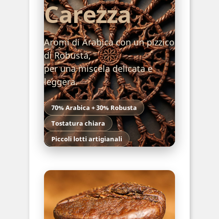
Carezza
Aromi di Arabica con un pizzico
di Robusta,
per una miscela delicata e
leggera.
70% Arabica + 30% Robusta
Tostatura chiara
Piccoli lotti artigianali