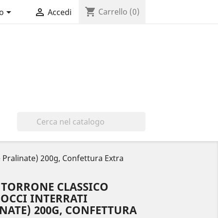
shopping_cart


Carrello
(0)
no
Accedi

 Pralinate) 200g, Confettura Extra
- TORRONE CLASSICO
OCCI INTERRATI
NATE) 200G, CONFETTURA