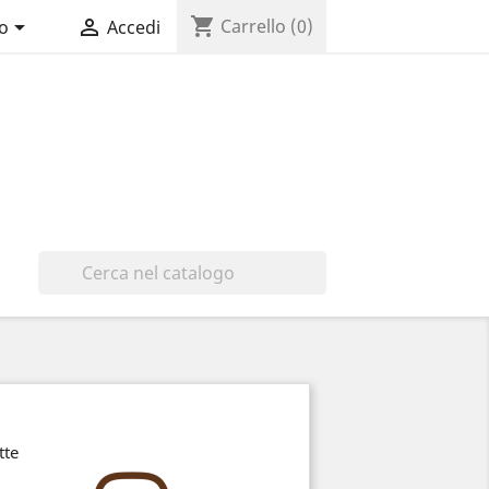
shopping_cart


Carrello
(0)
no
Accedi

tte