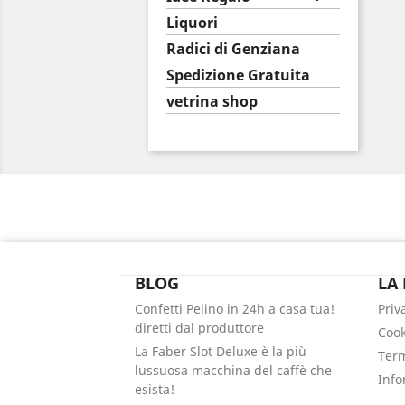
Liquori
Radici di Genziana
Spedizione Gratuita
vetrina shop
BLOG
LA
Confetti Pelino in 24h a casa tua!
Priv
diretti dal produttore
Cook
La Faber Slot Deluxe è la più
Term
lussuosa macchina del caffè che
Info
esista!