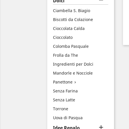

Dolci
Ciambella S. Biagio
Biscotti da Colazione
Cioccolata Calda
Cioccolato
Colomba Pasquale
Frolla da The
Ingredienti per Dolci
Mandorle e Nocciole
Panettone

Senza Farina
Senza Latte
Torrone
Uova di Pasqua

Idee Regalo