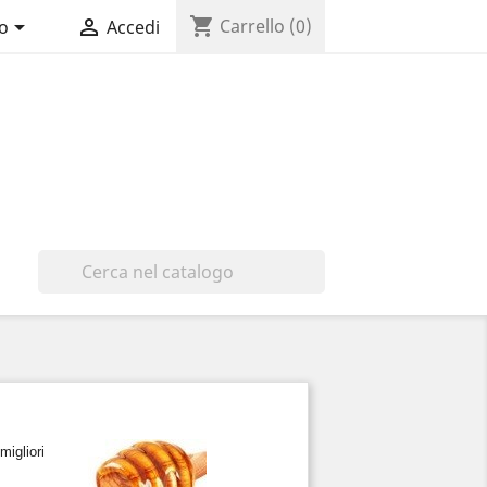
shopping_cart


Carrello
(0)
no
Accedi

igliori 