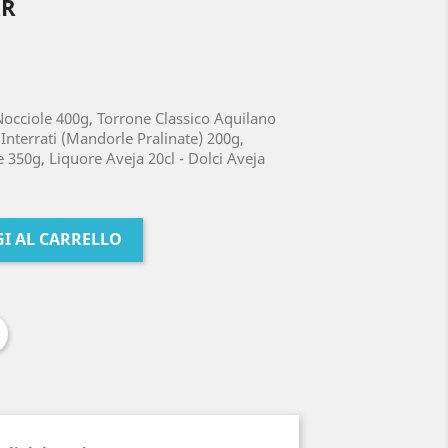
RR
Nocciole 400g, Torrone Classico Aquilano
 Interrati (Mandorle Pralinate) 200g,
e 350g, Liquore Aveja 20cl - Dolci Aveja
I AL CARRELLO