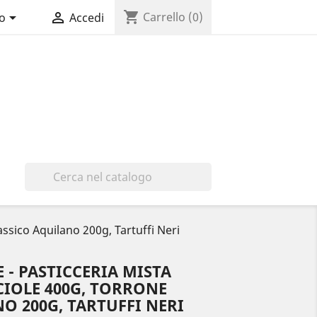
shopping_cart


Carrello
(0)
no
Accedi

ssico Aquilano 200g, Tartuffi Neri
 - PASTICCERIA MISTA
IOLE 400G, TORRONE
O 200G, TARTUFFI NERI