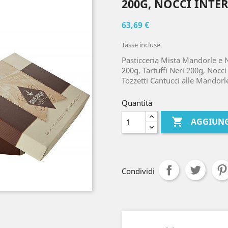
200G, NOCCI INTE
63,69 €
Tasse incluse
Pasticceria Mista Mandorle e 
200g, Tartuffi Neri 200g, Nocci
Tozzetti Cantucci alle Mandorl
Quantità

AGGIUNG
Condividi